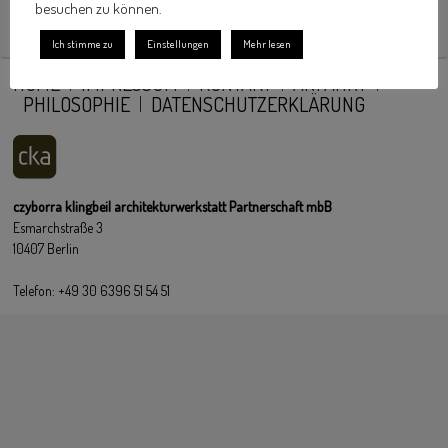
besuchen zu können.
Ich stimme zu
Einstellungen
Mehr lesen
HOME
IMPRESSUM
KONTAKT
ANFAHRT
PHILOSOPHIE
DATENSCHUTZERKLÄRUNG
czyborra klingbeil architekturwerkstatt Partnerschaft mbB
Esmarchstraße 3
10407 Berlin
Telefon: +49 30 6396 51 54 51