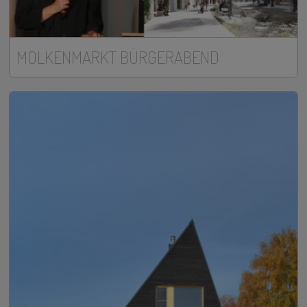
MOLKENMARKT BÜRGERABEND