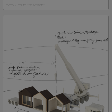
CZYBORRA KLINGBEIL ARCHITEKTURWERKSTATT