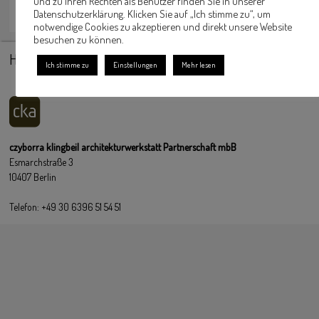
und zu Ihren Rechten als Benutzer finden Sie in unserer
Datenschutzerklärung. Klicken Sie auf „Ich stimme zu“, um
notwendige Cookies zu akzeptieren und direkt unsere Website
besuchen zu können.
HOME
IMPRESSUM
KONTAKT
ANFAHRT
Ich stimme zu
Einstellungen
Mehr lesen
PHILOSOPHIE
DATENSCHUTZERKLÄRUNG
czyborra klingbeil architekturwerkstatt Partnerschaft mbB
Esmarchstraße 3
10407 Berlin
Telefon: +49 30 6396 51 54 51