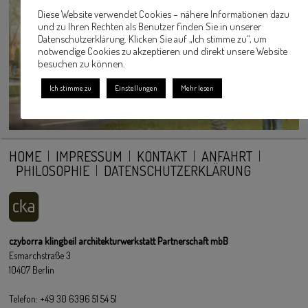
Diese Website verwendet Cookies – nähere Informationen dazu
und zu Ihren Rechten als Benutzer finden Sie in unserer
Datenschutzerklärung. Klicken Sie auf „Ich stimme zu“, um
notwendige Cookies zu akzeptieren und direkt unsere Website
besuchen zu können.
Ich stimme zu
Einstellungen
Mehr lesen
HOME
IMPRESSUM
KONTAKT
ANFAHRT
PHILOSOPHIE
DATENSCHUTZERKLÄRUNG
czyborra klingbeil architekturwerkstatt Partnerschaft mbB
Esmarchstraße 3
10407 Berlin
Telefon: +49 30 6396 51 54 51