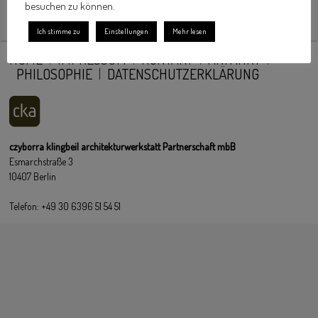
besuchen zu können.
Ich stimme zu
Einstellungen
Mehr lesen
HOME
IMPRESSUM
KONTAKT
ANFAHRT
PHILOSOPHIE
DATENSCHUTZERKLÄRUNG
czyborra klingbeil architekturwerkstatt Partnerschaft mbB
Esmarchstraße 3
10407 Berlin
Telefon: +49 30 6396 51 54 51