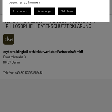
besuchen zu können.
Ich stimme zu
Einstellungen
Mehr lesen
HOME
IMPRESSUM
KONTAKT
ANFAHRT
PHILOSOPHIE
DATENSCHUTZERKLÄRUNG
czyborra klingbeil architekturwerkstatt Partnerschaft mbB
Esmarchstraße 3
10407 Berlin
Telefon: +49 30 6396 51 54 51