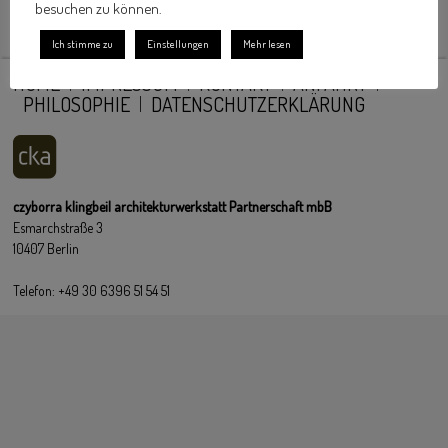
besuchen zu können.
Ich stimme zu
Einstellungen
Mehr lesen
HOME
IMPRESSUM
KONTAKT
ANFAHRT
PHILOSOPHIE
DATENSCHUTZERKLÄRUNG
czyborra klingbeil architekturwerkstatt Partnerschaft mbB
Esmarchstraße 3
10407 Berlin
Telefon: +49 30 6396 51 54 51