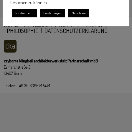
besuchen zu können.
Ich stimme zu
Einstellungen
Mehr lesen
HOME
IMPRESSUM
KONTAKT
ANFAHRT
PHILOSOPHIE
DATENSCHUTZERKLÄRUNG
czyborra klingbeil architekturwerkstatt Partnerschaft mbB
Esmarchstraße 3
10407 Berlin
Telefon: +49 30 6396 51 54 51