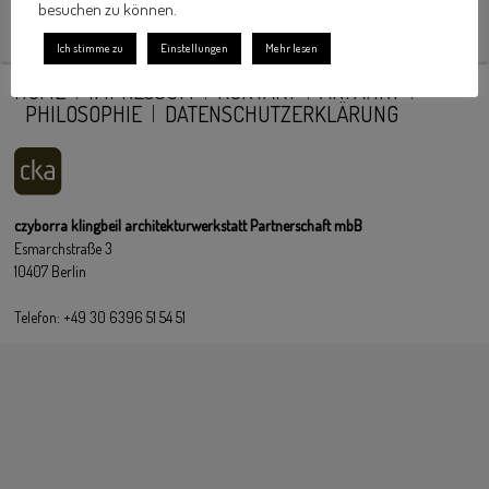
besuchen zu können.
Ich stimme zu
Einstellungen
Mehr lesen
HOME
IMPRESSUM
KONTAKT
ANFAHRT
PHILOSOPHIE
DATENSCHUTZERKLÄRUNG
czyborra klingbeil architekturwerkstatt Partnerschaft mbB
Esmarchstraße 3
10407 Berlin
Telefon: +49 30 6396 51 54 51