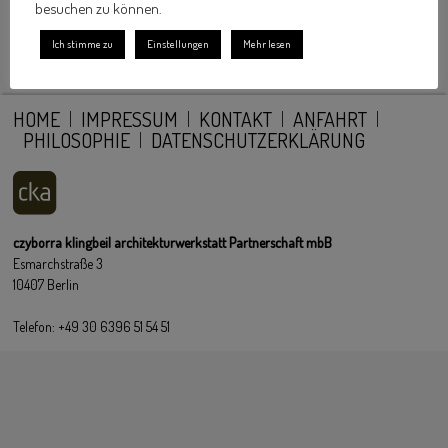
besuchen zu können.
Ich stimme zu
Einstellungen
Mehr lesen
HOME
IMPRESSUM
KONTAKT
ANFAHRT
PHILOSOPHIE
DATENSCHUTZERKLÄRUNG
czyborra klingbeil architekturwerkstatt Partnerschaft mbB
Esmarchstraße 3
10407 Berlin
Telefon: +49 30 6396 51 54 51