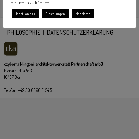
besuchen zu können.
Ich stimme zu
Einstellungen
Mehr lesen
HOME
IMPRESSUM
KONTAKT
ANFAHRT
PHILOSOPHIE
DATENSCHUTZERKLÄRUNG
czyborra klingbeil architekturwerkstatt Partnerschaft mbB
Esmarchstraße 3
10407 Berlin
Telefon: +49 30 6396 51 54 51