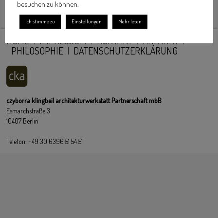
besuchen zu können.
Ich stimme zu
Einstellungen
Mehr lesen
HOME
IMPRESSUM
KONTAKT
ANFAHRT
PHILOSOPHIE
DATENSCHUTZERKLÄRUNG
czyborra klingbeil architekturwerkstatt Partnerschaft mbB
Esmarchstraße 3
10407 Berlin
Telefon: +49 30 6396 51 54 51