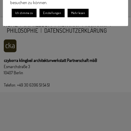
besuchen zu können.
Ich stimme zu
Einstellungen
Mehr lesen
HOME
IMPRESSUM
KONTAKT
ANFAHRT
PHILOSOPHIE
DATENSCHUTZERKLÄRUNG
czyborra klingbeil architekturwerkstatt Partnerschaft mbB
Esmarchstraße 3
10407 Berlin
Telefon: +49 30 6396 51 54 51