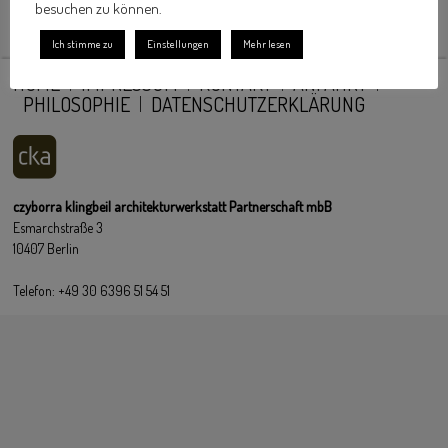
besuchen zu können.
Ich stimme zu
Einstellungen
Mehr lesen
HOME
IMPRESSUM
KONTAKT
ANFAHRT
PHILOSOPHIE
DATENSCHUTZERKLÄRUNG
czyborra klingbeil architekturwerkstatt Partnerschaft mbB
Esmarchstraße 3
10407 Berlin
Telefon: +49 30 6396 51 54 51