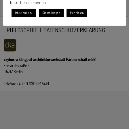
besuchen zu können.
Ich stimme zu
Einstellungen
Mehr lesen
HOME
IMPRESSUM
KONTAKT
ANFAHRT
PHILOSOPHIE
DATENSCHUTZERKLÄRUNG
czyborra klingbeil architekturwerkstatt Partnerschaft mbB
Esmarchstraße 3
10407 Berlin
Telefon: +49 30 6396 51 54 51