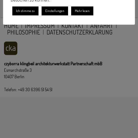
Ich stimme zu
Einstellungen
Mehr lesen
HOME
IMPRESSUM
KONTAKT
ANFAHRT
PHILOSOPHIE
DATENSCHUTZERKLÄRUNG
czyborra klingbeil architekturwerkstatt Partnerschaft mbB
Esmarchstraße 3
10407 Berlin
Telefon: +49 30 6396 51 54 51