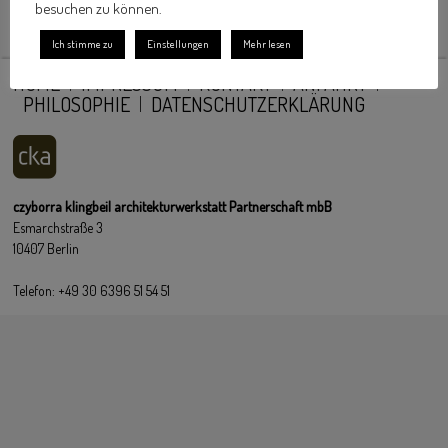
besuchen zu können.
Ich stimme zu
Einstellungen
Mehr lesen
HOME
IMPRESSUM
KONTAKT
ANFAHRT
PHILOSOPHIE
DATENSCHUTZERKLÄRUNG
czyborra klingbeil architekturwerkstatt Partnerschaft mbB
Esmarchstraße 3
10407 Berlin
Telefon: +49 30 6396 51 54 51