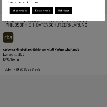
besuchen zu können.
Ich stimme zu
Einstellungen
Mehr lesen
HOME
IMPRESSUM
KONTAKT
ANFAHRT
PHILOSOPHIE
DATENSCHUTZERKLÄRUNG
czyborra klingbeil architekturwerkstatt Partnerschaft mbB
Esmarchstraße 3
10407 Berlin
Telefon: +49 30 6396 51 54 51