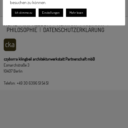
besuchen zu können.
Ich stimme zu
Einstellungen
Mehr lesen
HOME
IMPRESSUM
KONTAKT
ANFAHRT
PHILOSOPHIE
DATENSCHUTZERKLÄRUNG
czyborra klingbeil architekturwerkstatt Partnerschaft mbB
Esmarchstraße 3
10407 Berlin
Telefon: +49 30 6396 51 54 51