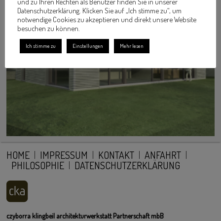
und zu Ihren Rechten als Benutzer finden Sie in unserer
Datenschutzerklärung. Klicken Sie auf „Ich stimme zu“, um
notwendige Cookies zu akzeptieren und direkt unsere Website
besuchen zu können.
Ich stimme zu
Einstellungen
Mehr lesen
HOME
IMPRESSUM
KONTAKT
ANFAHRT
PHILOSOPHIE
DATENSCHUTZERKLÄRUNG
czyborra klingbeil architekturwerkstatt Partnerschaft mbB