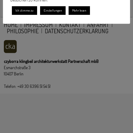
Ich stimme zu
Einstellungen
Mehr lesen
HOME
IMPRESSUM
KONTAKT
ANFAHRT
PHILOSOPHIE
DATENSCHUTZERKLÄRUNG
czyborra klingbeil architekturwerkstatt Partnerschaft mbB
Esmarchstraße 3
10407 Berlin
Telefon: +49 30 6396 51 54 51