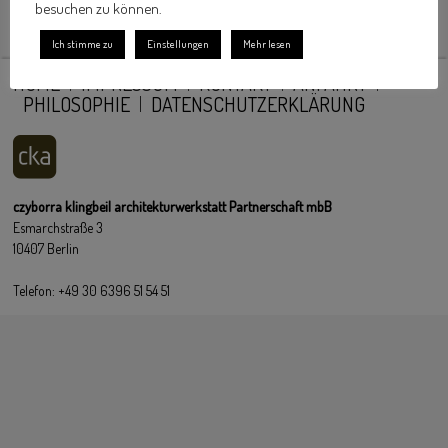
besuchen zu können.
Ich stimme zu
Einstellungen
Mehr lesen
HOME
IMPRESSUM
KONTAKT
ANFAHRT
PHILOSOPHIE
DATENSCHUTZERKLÄRUNG
czyborra klingbeil architekturwerkstatt Partnerschaft mbB
Esmarchstraße 3
10407 Berlin
Telefon: +49 30 6396 51 54 51