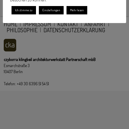
Ich stimme zu
Einstellungen
Mehr lesen
HOME
IMPRESSUM
KONTAKT
ANFAHRT
PHILOSOPHIE
DATENSCHUTZERKLÄRUNG
czyborra klingbeil architekturwerkstatt Partnerschaft mbB
Esmarchstraße 3
10407 Berlin
Telefon: +49 30 6396 51 54 51