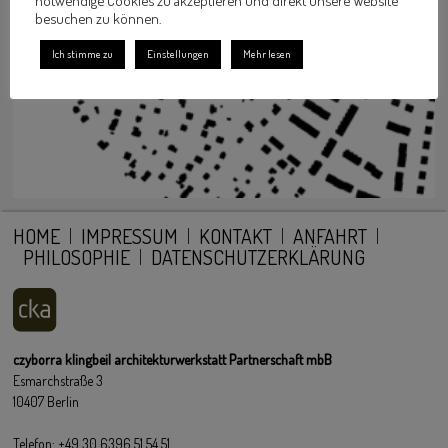
besuchen zu können.
Ich stimme zu
Einstellungen
Mehr lesen
HOME
IMPRESSUM
KONTAKT
ANFAHRT
PHILOSOPHIE
DATENSCHUTZERKLÄRUNG
czyborra klingbeil architekturwerkstatt Partnerschaft mbB
Esmarchstraße 3
10407 Berlin
Telefon: +49 30 6396 51 54 51