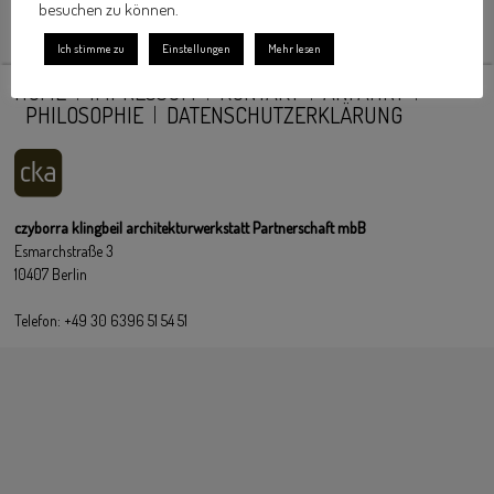
besuchen zu können.
Ich stimme zu
Einstellungen
Mehr lesen
HOME
IMPRESSUM
KONTAKT
ANFAHRT
PHILOSOPHIE
DATENSCHUTZERKLÄRUNG
czyborra klingbeil architekturwerkstatt Partnerschaft mbB
Esmarchstraße 3
10407 Berlin
Telefon: +49 30 6396 51 54 51