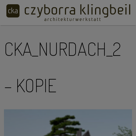
CKA_NURDACH_2
– KOPIE