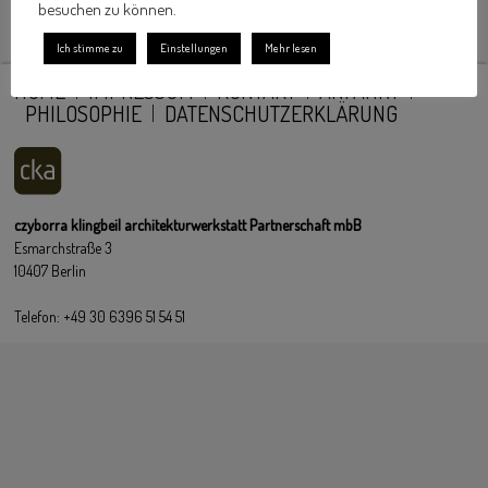
besuchen zu können.
Ich stimme zu
Einstellungen
Mehr lesen
HOME
IMPRESSUM
KONTAKT
ANFAHRT
PHILOSOPHIE
DATENSCHUTZERKLÄRUNG
czyborra klingbeil architekturwerkstatt Partnerschaft mbB
Esmarchstraße 3
10407 Berlin
Telefon: +49 30 6396 51 54 51