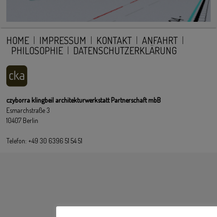
HOME
IMPRESSUM
KONTAKT
ANFAHRT
PHILOSOPHIE
DATENSCHUTZERKLÄRUNG
czyborra klingbeil architekturwerkstatt Partnerschaft mbB
Esmarchstraße 3
10407 Berlin
Telefon: +49 30 6396 51 54 51