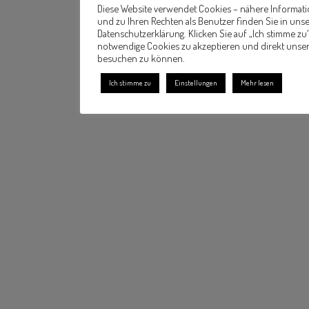
Diese Website verwendet Cookies – nähere Informat
und zu Ihren Rechten als Benutzer finden Sie in uns
Datenschutzerklärung. Klicken Sie auf „Ich stimme zu
notwendige Cookies zu akzeptieren und direkt unse
besuchen zu können.
Ich stimme zu
Einstellungen
Mehr lesen