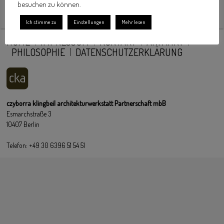
besuchen zu können.
Ich stimme zu
Einstellungen
Mehr lesen
HOME
IMPRESSUM
KONTAKT
ANFAHRT
PHILOSOPHIE
DATENSCHUTZERKLÄRUNG
czyborra klingbeil architekturwerkstatt Partnerschaft mbB
Esmarchstraße 3
10407 Berlin
Telefon: +49 30 6396 51 54 51