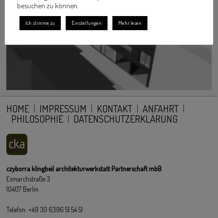
besuchen zu können.
Ich stimme zu
Einstellungen
Mehr lesen
HOME
IMPRESSUM
KONTAKT
ANFAHRT
PHILOSOPHIE
DATENSCHUTZERKLÄRUNG
czyborra klingbeil architekturwerkstatt Partnerschaft mbB
Esmarchstraße 3
10407 Berlin
Telefon: +49 30 6396 51 54 51