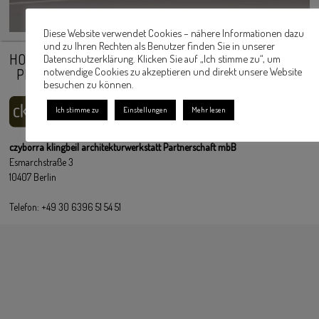
Diese Website verwendet Cookies – nähere Informationen dazu
und zu Ihren Rechten als Benutzer finden Sie in unserer
HOME
IMPRESSUM
KONTAKT
ANFAHRT
Datenschutzerklärung. Klicken Sie auf „Ich stimme zu“, um
PHILOSOPHIE
DATENSCHUTZERKLÄRUNG
notwendige Cookies zu akzeptieren und direkt unsere Website
besuchen zu können.
Ich stimme zu
Einstellungen
Mehr lesen
czyborra klingbeil architekturwerkstatt Partnerschaft mbB
Esmarchstraße 3
10407 Berlin
Telefon: +49 30 6396 51 54 51