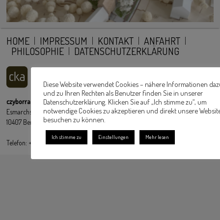
HOME
IMPRESSUM
KONTAKT
ANFAHRT
PHILOSOPHIE
DATENSCHUTZERKLÄRUNG
Diese Website verwendet Cookies – nähere Informationen daz
und zu Ihren Rechten als Benutzer finden Sie in unserer
Datenschutzerklärung. Klicken Sie auf „Ich stimme zu“, um
czyborra klingbeil architekturwerkstatt Partnerschaft mbB
notwendige Cookies zu akzeptieren und direkt unsere Websit
Esmarchstraße 3
besuchen zu können.
10407 Berlin
Ich stimme zu
Einstellungen
Mehr lesen
Telefon: +49 30 6396 51 54 51