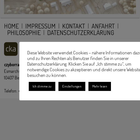
HOME
IMPRESSUM
KONTAKT
ANFAHRT
PHILOSOPHIE
DATENSCHUTZERKLÄRUNG
Diese Website verwendet Cookies – nähere Informationen daz
und zu Ihren Rechten als Benutzer finden Sie in unserer
Datenschutzerklärung. Klicken Sie auf „Ich stimme zu“, um
czyborra klingbeil architekturwerkstatt Partnerschaft mbB
notwendige Cookies zu akzeptieren und direkt unsere Websit
Esmarchstraße 3
besuchen zu können.
10407 Berlin
Ich stimme zu
Einstellungen
Mehr lesen
Telefon: +49 30 6396 51 54 51