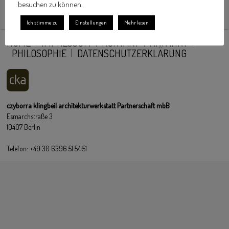
besuchen zu können.
Ich stimme zu
Einstellungen
Mehr lesen
HOME
IMPRESSUM
KONTAKT
ANFAHRT
PHILOSOPHIE
DATENSCHUTZERKLÄRUNG
czyborra klingbeil architekturwerkstatt Partnerschaft mbB
Esmarchstraße 3
10407 Berlin
Telefon: +49 30 6396 51 54 51