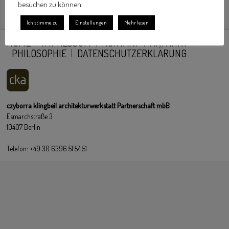
besuchen zu können.
Ich stimme zu
Einstellungen
Mehr lesen
HOME
IMPRESSUM
KONTAKT
ANFAHRT
PHILOSOPHIE
DATENSCHUTZERKLÄRUNG
czyborra klingbeil architekturwerkstatt Partnerschaft mbB
Esmarchstraße 3
10407 Berlin
Telefon: +49 30 6396 51 54 51