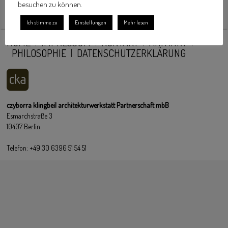
besuchen zu können.
Ich stimme zu
Einstellungen
Mehr lesen
HOME
IMPRESSUM
KONTAKT
ANFAHRT
PHILOSOPHIE
DATENSCHUTZERKLÄRUNG
czyborra klingbeil architekturwerkstatt Partnerschaft mbB
Esmarchstraße 3
10407 Berlin
Telefon: +49 30 6396 51 54 51