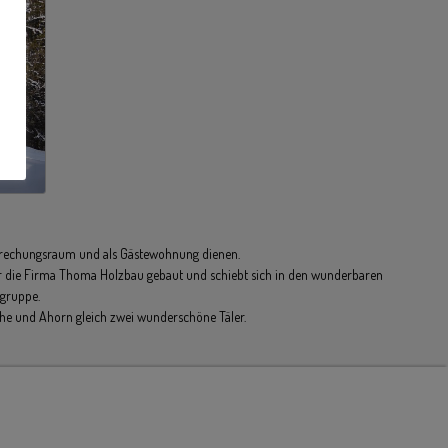
sprechungsraum und als Gästewohnung dienen.
r die Firma Thoma Holzbau gebaut und schiebt sich in den wunderbaren
gruppe.
he und Ahorn gleich zwei wunderschöne Täler.