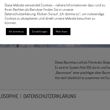
Diese Website verwendet Cookies – nähere Informationen dazu und zu
Ihren Rechten als Benutzer finden Sie in unserer
Datenschutzerklärung. Klicken Sie auf „Ich stimme zu“, um notwendige
Cookies zu akzeptieren und direkt unsere Website besuchen zu
können.
Ich stimme zu
Einstellungen
Mehr lesen
Dieses Baumhaus soll als Filmstudio, Be
Es wird im System Holz 100 durch und fü
„Baumraum“ einer prächtigen alten Baum
Von dort überblickt es zusammen mit Esc
LOSOPHIE
DATENSCHUTZERKLÄRUNG