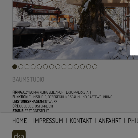
BAUMSTUDIO
FIRMA:
CZYBORRA KLINGBEIL ARCHITEKTURWERKSTATT
FUNKTION:
FILMSTUDIO, BESPRECHUNGSRAUM UND GÄSTEWOHNUNG
LEISTUNGSPHASEN:
ENTWURF
ORT:
GOLDEGG, ÖSTERREICH
STATUS:
FERTIGGESTELLT
HOME
IMPRESSUM
KONTAKT
ANFAHRT
PHI