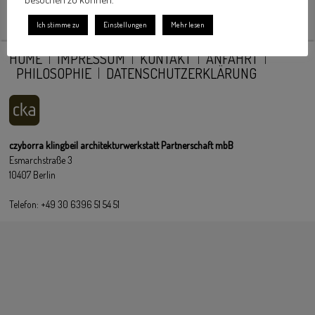
Ich stimme zu
Einstellungen
Mehr lesen
HOME
IMPRESSUM
KONTAKT
ANFAHRT
PHILOSOPHIE
DATENSCHUTZERKLÄRUNG
czyborra klingbeil architekturwerkstatt Partnerschaft mbB
Esmarchstraße 3
10407 Berlin
Telefon: +49 30 6396 51 54 51