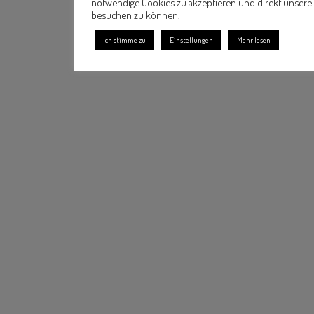
notwendige Cookies zu akzeptieren und direkt unsere
besuchen zu können.
Ich stimme zu
Einstellungen
Mehr lesen