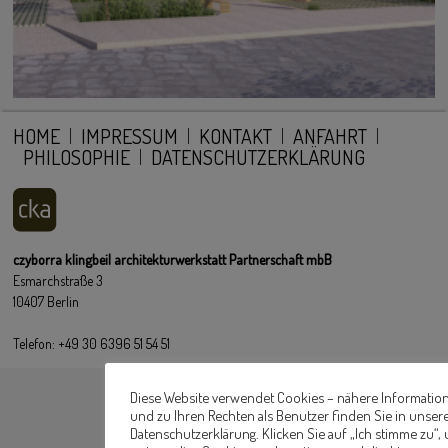
HOME
IMPRESSUM
KONTAKT
ANFAHRT
PHILOSOPHIE
DATENSCHUTZERKLÄRUNG
czyborra klingbeil architekturwerkstatt Partnerschaft mbB
Esmarchstraße 3
10407 Berlin
Telefon: +49 30 6396 51 54 51
Diese Website verwendet Cookies – nähere Informatio
und zu Ihren Rechten als Benutzer finden Sie in unser
Datenschutzerklärung. Klicken Sie auf „Ich stimme zu“,