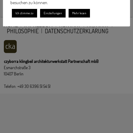
besuchen zu können.
Ich stimme zu
Einstellungen
Mehr lesen
HOME
IMPRESSUM
KONTAKT
ANFAHRT
PHILOSOPHIE
DATENSCHUTZERKLÄRUNG
czyborra klingbeil architekturwerkstatt Partnerschaft mbB
Esmarchstraße 3
10407 Berlin
Telefon: +49 30 6396 51 54 51