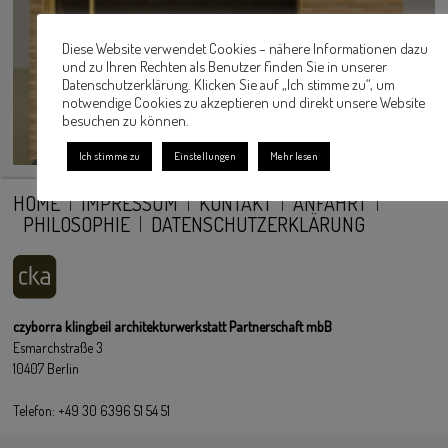
Diese Website verwendet Cookies – nähere Informationen dazu
und zu Ihren Rechten als Benutzer finden Sie in unserer
Datenschutzerklärung. Klicken Sie auf „Ich stimme zu“, um
notwendige Cookies zu akzeptieren und direkt unsere Website
besuchen zu können.
Ich stimme zu
Einstellungen
Mehr lesen
HOME
IMPRESSUM
KONTAKT
ANFAHRT
PHILOSOPHIE
DATENSCHUTZERKLÄRUNG
czyborra klingbeil architekturwerkstatt Partnerschaft mbB
Esmarchstraße 3
10407 Berlin
Telefon: +49 30 6396 51 54 51