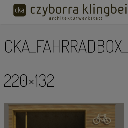
CKA_FAHRRADBOX_
220×132