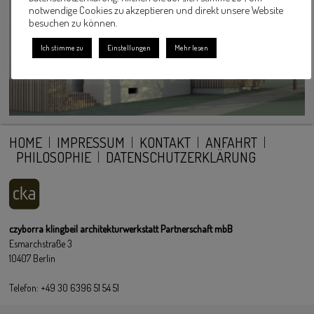
notwendige Cookies zu akzeptieren und direkt unsere Website
besuchen zu können.
Ich stimme zu
Einstellungen
Mehr lesen
HOME
IMPRESSUM
KONTAKT
ANFAHRT
PHILOSOPHIE
DATENSCHUTZERKLÄRUNG
czyborra klingbeil architekturwerkstatt Partnerschaft mbB
Esmarchstraße 3
10407 Berlin
Telefon: +49 30 6396 51 54 51