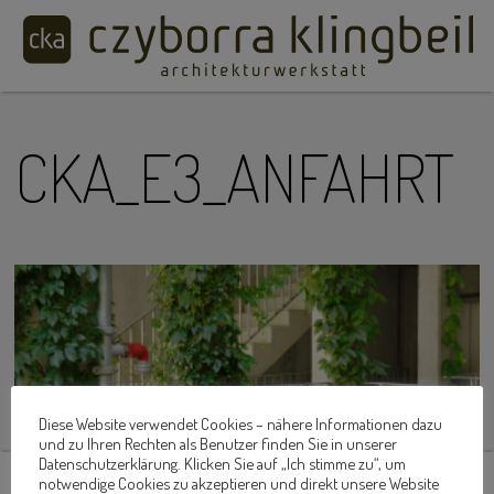
CKA_E3_ANFAHRT
Diese Website verwendet Cookies – nähere Informationen dazu
und zu Ihren Rechten als Benutzer finden Sie in unserer
Datenschutzerklärung. Klicken Sie auf „Ich stimme zu“, um
HOME
IMPRESSUM
KONTAKT
ANFAHRT
notwendige Cookies zu akzeptieren und direkt unsere Website