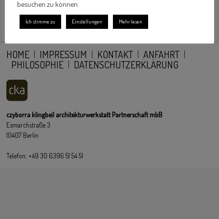
besuchen zu können.
Ich stimme zu
Einstellungen
Mehr lesen
HOME
IMPRESSUM
KONTAKT
ANFAHRT
PHILOSOPHIE
DATENSCHUTZERKLÄRUNG
czyborra klingbeil architekturwerkstatt Partnerschaft mbB
Esmarchstraße 3
10407 Berlin
Telefon: +49 30 6396 51 54 51