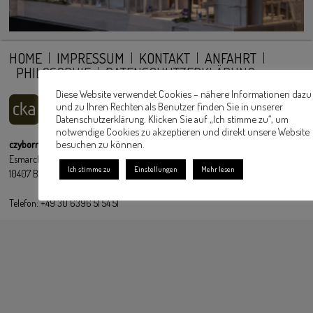
HOME
IMPRESSUM
KONTAKT
ANFAHRT
PHILOSOPHIE
DATENSCHUTZERKLÄRUNG
Diese Website verwendet Cookies – nähere Informationen dazu
und zu Ihren Rechten als Benutzer finden Sie in unserer
Datenschutzerklärung. Klicken Sie auf „Ich stimme zu“, um
notwendige Cookies zu akzeptieren und direkt unsere Website
besuchen zu können.
czyborra klingbeil architekturwerkstatt Partnerschaft mbB
Esmarchstraße 3
Ich stimme zu
Einstellungen
Mehr lesen
10407 Berlin
Telefon: +49 30 6396 51 54 51